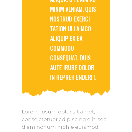
MINIM VENIAM, QUIS
NOSTRUD EXERCI
TATION ULLA MCO
ALIQUIP EX EA
COMMODO
CONSEQUAT. DUIS
AUTE IRURE DOLOR
IN REPREH ENDERIT.
Lorem ipsum dolor sit amet,
conse ctetuer adipiscing elit, sed
diam nonum nibhie euismod.