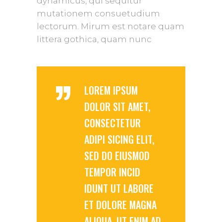
dynamicus, qui sequitur
mutationem consuetudium
lectorum. Mirum est notare quam
littera gothica, quam nunc
”
LOREM IPSUM
DOLOR SIT AMET,
CONSECTETUR
ADIPI SICING ELIT,
SED DO EIUSMOD
TEMPOR INCID
IDUNT UT LABORE
ET DOLORE MAGNA
ALIQUA. UT ENIM AD