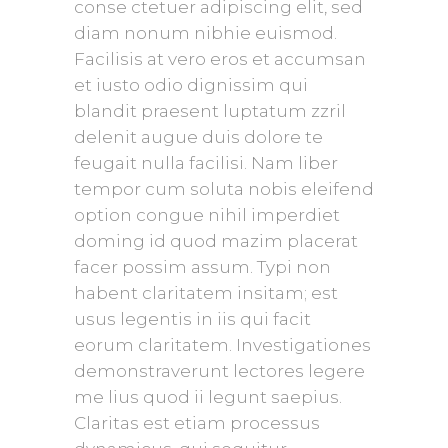
conse ctetuer adipiscing elit, sed
diam nonum nibhie euismod.
Facilisis at vero eros et accumsan
et iusto odio dignissim qui
blandit praesent luptatum zzril
delenit augue duis dolore te
feugait nulla facilisi. Nam liber
tempor cum soluta nobis eleifend
option congue nihil imperdiet
doming id quod mazim placerat
facer possim assum. Typi non
habent claritatem insitam; est
usus legentis in iis qui facit
eorum claritatem. Investigationes
demonstraverunt lectores legere
me lius quod ii legunt saepius.
Claritas est etiam processus