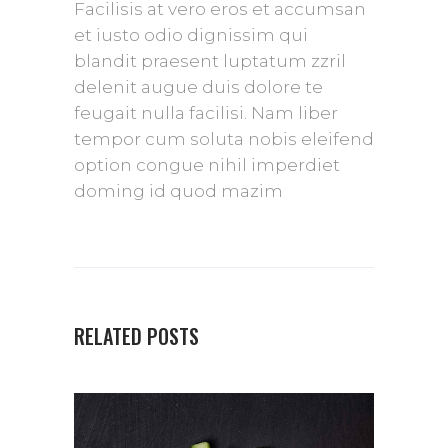
Facilisis at vero eros et accumsan
et iusto odio dignissim qui
blandit praesent luptatum zzril
delenit augue duis dolore te
feugait nulla facilisi. Nam liber
tempor cum soluta nobis eleifend
option congue nihil imperdiet
doming id quod mazim
RELATED POSTS