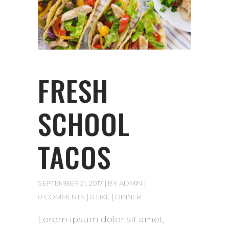
FRESH
SCHOOL
TACOS
SEPTEMBER 21, 2017
BY
ADMIN
0 COMMENTS
0 LIKE
DINNER
Lorem ipsum dolor sit amet,