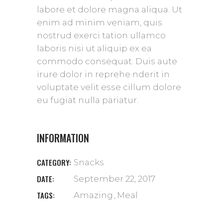
labore et dolore magna aliqua. Ut
enim ad minim veniam, quis
nostrud exerci tation ullamco
laboris nisi ut aliquip ex ea
commodo consequat. Duis aute
irure dolor in reprehe nderit in
voluptate velit esse cillum dolore
eu fugiat nulla pariatur.
INFORMATION
CATEGORY:
Snacks
DATE:
September 22, 2017
TAGS:
Amazing
Meal