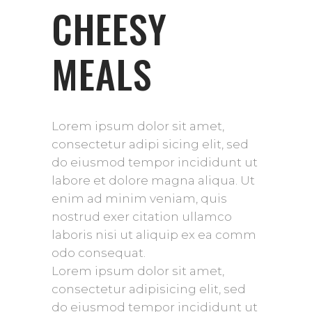
CHEESY
MEALS
Lorem ipsum dolor sit amet,
consectetur adipi sicing elit, sed
do eiusmod tempor incididunt ut
labore et dolore magna aliqua. Ut
enim ad minim veniam, quis
nostrud exer citation ullamco
laboris nisi ut aliquip ex ea comm
odo consequat.
Lorem ipsum dolor sit amet,
consectetur adipisicing elit, sed
do eiusmod tempor incididunt ut