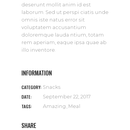
deserunt mollit anim id est
laborum. Sed ut perspi ciatis unde
omnis iste natus error sit
voluptatem accusantium
doloremque lauda ntium, totam
rem aperiam, eaque ipsa quae ab
illo inventore.
INFORMATION
CATEGORY:
Snacks
DATE:
September 22, 2017
TAGS:
Amazing
Meal
SHARE