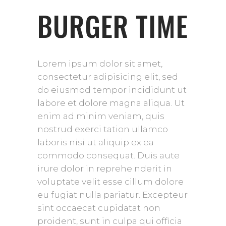
BURGER TIME
Lorem ipsum dolor sit amet,
consectetur adipisicing elit, sed
do eiusmod tempor incididunt ut
labore et dolore magna aliqua. Ut
enim ad minim veniam, quis
nostrud exerci tation ullamco
laboris nisi ut aliquip ex ea
commodo consequat. Duis aute
irure dolor in reprehe nderit in
voluptate velit esse cillum dolore
eu fugiat nulla pariatur. Excepteur
sint occaecat cupidatat non
proident, sunt in culpa qui officia