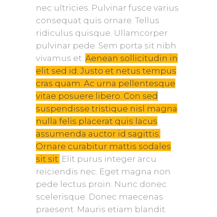
nec ultricies. Pulvinar fusce varius
consequat quis ornare. Tellus
ridiculus quisque. Ullamcorper
pulvinar pede. Sem porta sit nibh
vivamus et.
Aenean sollicitudin in
elit sed id. Justo et netus tempus
cras quam. Ac urna pellentesque
vitae posuere libero. Con sed
suspendisse tristique nisl magna
nulla felis placerat quis lacus
assumenda auctor id sagittis.
Ornare curabitur mattis sodales
sit sit.
Elit purus integer arcu
reiciendis nec. Eget magna non
pede lectus proin. Nunc donec
scelerisque. Donec maecenas
praesent. Mauris etiam blandit.