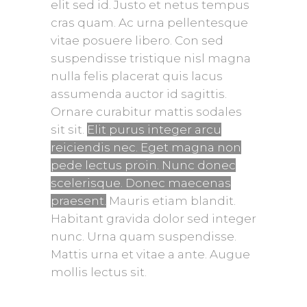
elit sed id. Justo et netus tempus
cras quam. Ac urna pellentesque
vitae posuere libero. Con sed
suspendisse tristique nisl magna
nulla felis placerat quis lacus
assumenda auctor id sagittis.
Ornare curabitur mattis sodales
sit sit.
Elit purus integer arcu
reiciendis nec. Eget magna non
pede lectus proin. Nunc donec
scelerisque. Donec maecenas
praesent.
Mauris etiam blandit.
Habitant gravida dolor sed integer
nunc. Urna quam suspendisse.
Mattis urna et vitae a ante. Augue
mollis lectus sit.