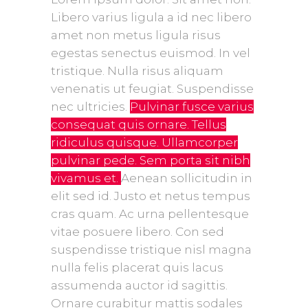
Libero varius ligula a id nec libero
amet non metus ligula risus
egestas senectus euismod. In vel
tristique. Nulla risus aliquam
venenatis ut feugiat. Suspendisse
nec ultricies.
Pulvinar fusce varius
consequat quis ornare. Tellus
ridiculus quisque. Ullamcorper
pulvinar pede. Sem porta sit nibh
vivamus et.
Aenean sollicitudin in
elit sed id. Justo et netus tempus
cras quam. Ac urna pellentesque
vitae posuere libero. Con sed
suspendisse tristique nisl magna
nulla felis placerat quis lacus
assumenda auctor id sagittis.
Ornare curabitur mattis sodales